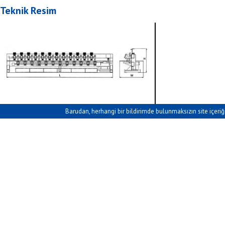
Teknik Resim
Barudan, herhangi bir bildirimde bulunmaksızın site içeriği