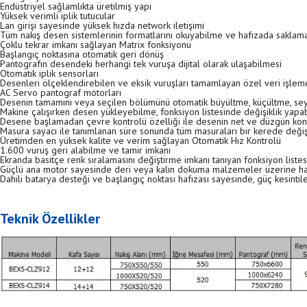
Endüstriyel sağlamlıkta üretilmiş yapı
Yüksek verimli iplik tutucular
Lan girişi sayesinde yüksek hızda network iletişimi
Tüm nakış desen sistemlerinin formatlarını okuyabilme ve hafızada saklam
Çoklu tekrar imkanı sağlayan Matrix fonksiyonu
Başlangıç noktasına otomatik geri dönüş
Pantografın desendeki herhangi tek vuruşa dijital olarak ulaşabilmesi
Otomatik iplik sensorları
Desenleri ölçeklendirebilen ve eksik vuruşları tamamlayan özel veri işleme
AC Servo pantograf motorları
Desenin tamamını veya seçilen bölümünü otomatik büyültme, küçültme, se
Makine çalışırken desen yükleyebilme, fonksiyon listesinde değişiklik yapa
Desene başlamadan çevre kontrolü özelliği ile desenin net ve düzgün kon
Masura sayacı ile tanımlanan süre sonunda tüm masuraları bir kerede deği
Üretimden en yüksek kalite ve verim sağlayan Otomatik Hız Kontrolü
1.600 vuruş geri alabilme ve tamir imkanı
Ekranda basitçe renk sıralamasını değiştirme imkanı tanıyan fonksiyon listes
Güçlü ana motor sayesinde deri veya kalın dokuma malzemeler üzerine h
Dahili batarya desteği ve başlangıç noktası hafızası sayesinde, güç kesint
Teknik Özellikler